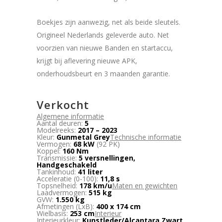
Boekjes zijn aanwezig, net als beide sleutels.
Origineel Nederlands geleverde auto. Net
voorzien van nieuwe Banden en startaccu,
krijgt bij aflevering nieuwe APK,
onderhoudsbeurt en 3 maanden garantie.
Verkocht
Algemene informatie
Aantal deuren:
5
Modelreeks:
2017 – 2023
Kleur:
Gunmetal Grey
Technische informatie
Vermogen:
68 kW
(92 PK)
Koppel:
160 Nm
Transmissie:
5 versnellingen,
Handgeschakeld
Tankinhoud:
41 liter
Acceleratie (0-100):
11,8 s
Topsnelheid:
178 km/u
Maten en gewichten
Laadvermogen:
515 kg
GVW:
1.550 kg
Afmetingen (LxB):
400 x 174 cm
Wielbasis:
253 cm
Interieur
Interieurkleur:
Kunstleder/Alcantara Zwart