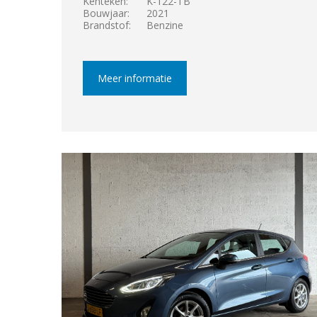
Kenteken:
K-122-TB
Bouwjaar:
2021
Brandstof:
Benzine
Meer informatie