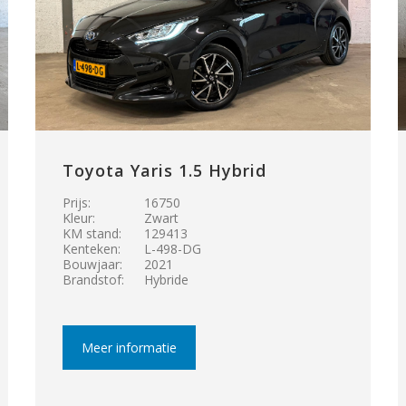
Toyota Yaris 1.5 Hybrid
Prijs:
16750
Kleur:
Zwart
KM stand:
129413
Kenteken:
L-498-DG
Bouwjaar:
2021
Brandstof:
Hybride
Meer informatie