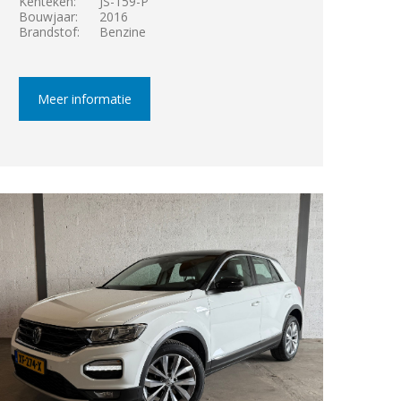
Kenteken:
JS-159-P
Bouwjaar:
2016
Brandstof:
Benzine
Meer informatie