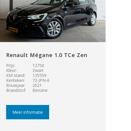
Renault Mégane 1.0 TCe Zen
Prijs:
12750
Kleur:
Zwart
KM stand:
135559
Kenteken:
72-JPN-6
Bouwjaar:
2021
Brandstof:
Benzine
Meer informatie