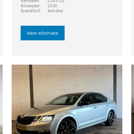
Kenteken:
J-293-DZ
Bouwjaar:
2020
Brandstof:
Benzine
Meer informatie