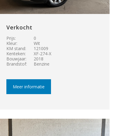
Verkocht
Prijs:
0
Kleur:
Wit
KM stand:
121009
Kenteken:
XF-274-X
Bouwjaar:
2018
Brandstof:
Benzine
Meer informatie