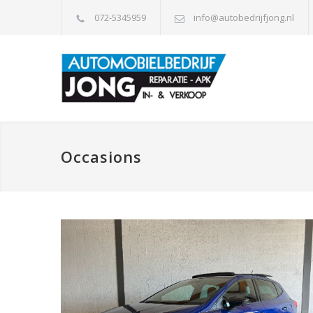
072-5345959
info@autobedrijfjong.nl
Occasions