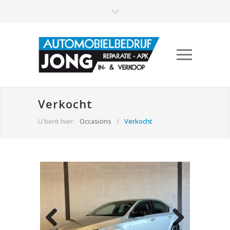
Verkocht
U bent hier:
Occasions
/
Verkocht