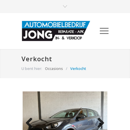
Verkocht
U bent hier:
Occasions
/
Verkocht